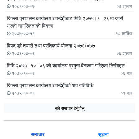
२०८१-०४-०७
०७
श्रवण
जिल्ला प्रशासन कार्यालय रुपन्देहीबाट मिति २०७५।१।२६ मा जारी
भएकाे नागरिकताकाे विवरण
२०७७-०७-१८
१८
कार्तिक
विपद् पूर्व तयारी तथा प्रतिकार्य योजना २०७६/०७७
२०७६-०४-०६
०६
श्रवण
मिति २०७५।१०।०६ को कार्यालय प्रमुख बैठकमा गरिएका निर्णयहरु
२०७५-१०-०६
०६
माघ
जिल्ला प्रशासन कार्यालय रुपन्देहीको थप गतिविधि
२०७५-१०-०१
०१
माघ
सबै समाचार हेर्नुहाेस्
समाचार
सूचना