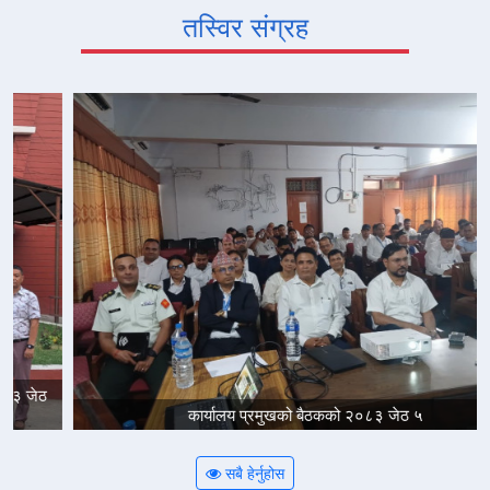
तस्विर संग्रह
कार्यालय प्रमुखको बैठकको २०८३ जेठ ५
सबै हेर्नुहोस