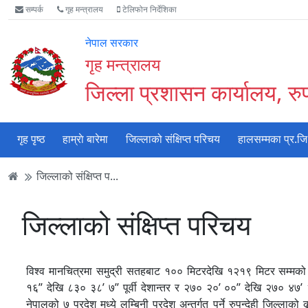
Accessibility
मुख्य
मुख्य
वेबसाइट
सम्पर्क
गृह मन्त्रालय
टेलिफोन निर्देशिका
Mode
सामाग्री
नेभिगेसन
खोजमा
सुरु
पढ्नुहाेस्
पढ्नुहाेस्
जानुहोस्
नेपाल सरकार
गर्नुहोस्
गृह मन्त्रालय
जिल्ला प्रशासन कार्यालय, रुपन
गृह पृष्ठ
हाम्राे बारेमा
जिल्लाको संक्षिप्त परिचय
हालसम्मका प्र.जि
जिल्लाको संक्षिप्त प...
जिल्लाको संक्षिप्त परिचय
विश्‍व मानचित्रमा समुद्री सतहबाट १०० मिटरदेखि १२१९ मिटर सम्मको
१६’’ देखि ८३० ३८’ ७’’ पूर्वी देशान्तर र २७० २०’ ००’’ देखि २७० ४७’ 
नेपालको ७ प्रदेश मध्ये लुम्बिनी प्रदेश अन्तर्गत पर्ने रुपन्देही जिल्ला