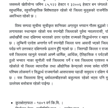
जसमध्ये खेतीयोग्य जमिन ८५,१२२ हेक्टर र ३२००६ हेक्टर बन जंगलले
वहुधार्मिक, वहुसाँस्कृतिक बिशेषताहरु रहेको यो जिल्ला मुलुकको राजनैत
अवस्थित रहेको छ ।
विश्व सम्पदा सुचीमा सुचीकृत शान्तिका अग्रदुत भगवान गौतम बुद्धको जन
लगायतका स्थानहरु रहेको यस रुपन्देही जिल्लाको पुर्वमा नवलपरासी¸ पश्
अर्घाखाँची तथा दक्षिणमा भारतको उत्तर प्रदेश राज्यको सिद्धार्थनगर र म
छ । लुम्बिनी प्रदेश अन्तर्गत पर्ने रुपन्देही जिल्ला घना आवादी भएको ज
पर्दछ भने उत्तरबाट दक्षिणतर्फ ढलान हुँदै गएको छ । जितगढी किल्ला र रा
यसै जिल्लामा रहनुले यसको आफ्नै धार्मिक¸ आर्थिक, ऐतिहासिक र पर्यटक
ठुलो भन्सार नाका सुनौली यसै जिल्लामा पर्ने र यस जिल्लामा प्रशस्त
रहेकोले यो जिल्ला व्यापारीक तथा औद्योगिक केन्द्रको रुपमा समेत परिच
पश्चिम लोकमार्ग र सिद्धार्थ राजमार्गको आसपासमा पहाडी समुदाय र दक्षिण भ
छ । यस जिल्लामा हिन्दु धर्मावलम्बीहरुको बाहुल्यता रहेको भएता पनि मुस
उल्लेख्य बसोबास रहेको पाईन्छ ।
कुलक्षेत्रफल – १४०१ वर्ग कि.मि. ।