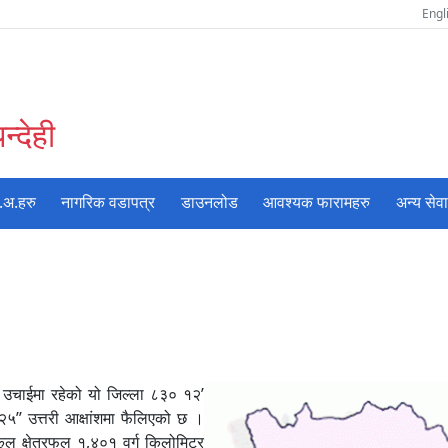
Engl
्देही
.अ.हरु
नागरिक वडापत्र
डाउनलोड
आवश्यक फारामहरु
अन्य सेव
 उचाईमा रहेको यो जिल्ला ८३० १२’
२५’’ उत्तरी आक्षांशमा फैलिएको छ ।
को कूल क्षेत्रफल १,४०१ वर्ग किलोमिटर