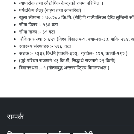
व्यापारीक तथा औद्योगिक केन्द्रको रुपमा परिचित ।
पर्यटकिय क्षेत्र (बाहृय तथा आन्तरिक) ।
खुला सीमाना :- ७०.२०० कि.मि. (रोहिणी गाउँपालिका देखि लुम्बिनी
सीमा पिलर :- १३६ वटा
सीमा नाका :- ३१ वटा
शैक्षिक संस्था :- ६५१ (विश्‍व विद्यालय-१, क्याम्पस-३३, मावि- २६४
स्वास्थ्य संस्थाहरु :- ५२६ वटा
सडक :- १३३६ कि.मि (पक्की-३२३, ग्रावेल- ८२१, कच्ची-१९२ )
(पूर्व-पश्चिम राजमार्ग-४३ कि.मी, सिद्धार्थ राजमार्ग-२९ किमी)
बिमानस्थल :- १ (गौतमबुद्ध अन्तरराष्ट्रिय विमानस्थल )
सम्पर्क