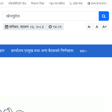
ish
एसिएबिलिटी मोड
स्क्रिन रिडर
न्यून व्यान्डविथ
डार्क मोड
उच्च कन्ट्रास्ट
वेबसाइटमा
सामग्री
खोज्नुहोस
शनिबार, श्रावण २३, २०८३
१४:२९
A-
A
A+
ाहरु
कार्यालय प्रमुख तथा अन्य बैठकको निर्णयहरू
थप