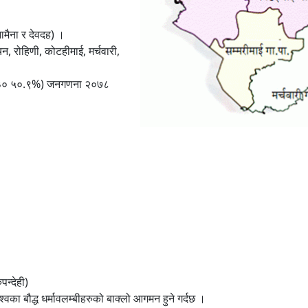
नामैना र देवदह) ।
, रोहिणी, कोटहीमाई, मर्चवारी,
,४३० ५०.९%) जनगणना २०७८
पन्देही)
श्वका बौद्ध धर्मावलम्बीहरुको बाक्लो आगमन हुने गर्दछ ।