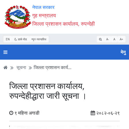
Accessibility
मुख्य
मुख्य
वेबसाइट
नेपाल सरकार
Mode
सामाग्री
नेभिगेसन
खोजमा
गृह मन्त्रालय
सुरु
पढ्नुहाेस्
पढ्नुहाेस्
जानुहोस्
जिल्ला प्रशासन कार्यालय, रुपन्देही
गर्नुहोस्
EN
डार्क मोड
न्यून व्यान्डविथ
A-
A
A+
मेनु
सूचना
जिल्ला प्रशासन कार्य...
जिल्ला प्रशासन कार्यालय,
रुपन्देहीद्धारा जारी सूचना ।
९ महिना अगाडी
२०८२-०६-२९