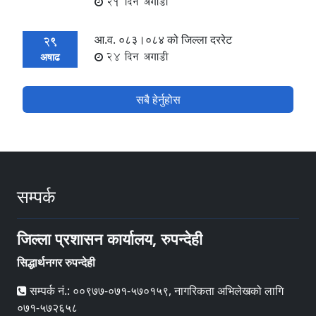
21 दिन अगाडी
आ.व. ०८३।०८४ को जिल्ला दररेट
29
24 दिन अगाडी
अषाढ
सबै हेर्नुहोस
सम्पर्क
जिल्ला प्रशासन कार्यालय, रुपन्देही
सिद्धार्थनगर रुपन्देही
सम्पर्क नं.: ००९७७-०७१-५७०१५९, नागरिकता अभिलेखको लागि
०७१-५७२६५८