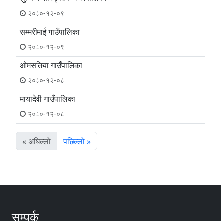
२०८०-१२-०९
सम्मरीमाई गाउँपालिका
२०८०-१२-०९
ओमसतिया गाउँपालिका
२०८०-१२-०८
मायादेवी गाउँपालिका
२०८०-१२-०८
« अघिल्लो
पछिल्लो »
सम्पर्क