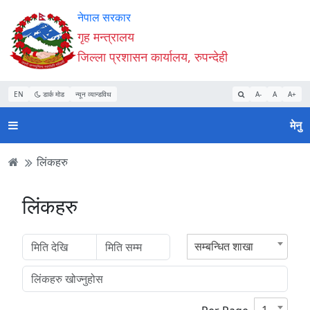
Accessibility
मुख्य
मुख्य
वेबसाइट
नेपाल सरकार
Mode
सामाग्री
नेभिगेसन
खोजमा
गृह मन्त्रालय
सुरु
पढ्नुहाेस्
पढ्नुहाेस्
जानुहोस्
जिल्ला प्रशासन कार्यालय, रुपन्देही
गर्नुहोस्
EN
डार्क मोड
न्यून व्यान्डविथ
A-
A
A+
मेनु
लिंकहरु
लिंकहरु
सम्बन्धित शाखा