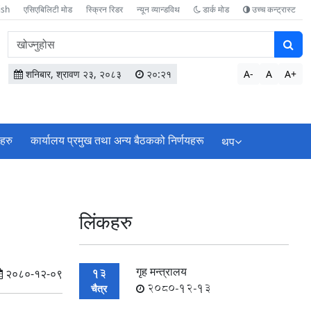
ish
एसिएबिलिटी मोड
स्क्रिन रिडर
न्यून व्यान्डविथ
डार्क मोड
उच्च कन्ट्रास्ट
वेबसाइटमा
सामग्री
खोज्नुहोस
शनिबार, श्रावण २३, २०८३
२०:२१
A-
A
A+
ाहरु
कार्यालय प्रमुख तथा अन्य बैठकको निर्णयहरू
थप
लिंकहरु
गृह मन्त्रालय
13
२०८०-१२-०९
2080-12-13
चैत्र