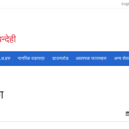
Engl
्देही
.अ.हरु
नागरिक वडापत्र
डाउनलोड
आवश्यक फारामहरु
अन्य सेव
ा