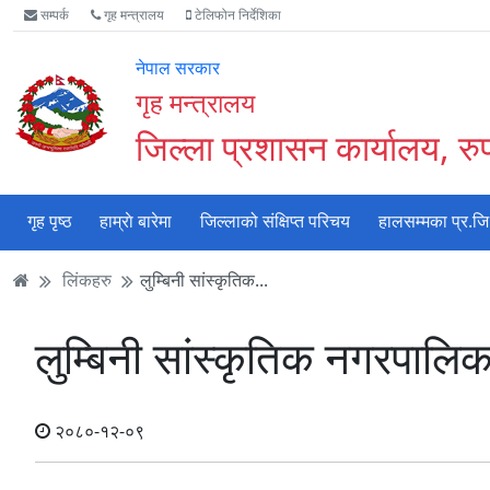
Accessibility
मुख्य
मुख्य
वेबसाइट
सम्पर्क
गृह मन्त्रालय
टेलिफोन निर्देशिका
Mode
सामाग्री
नेभिगेसन
खोजमा
सुरु
पढ्नुहाेस्
पढ्नुहाेस्
जानुहोस्
नेपाल सरकार
गर्नुहोस्
गृह मन्त्रालय
जिल्ला प्रशासन कार्यालय, रुपन
गृह पृष्ठ
हाम्राे बारेमा
जिल्लाको संक्षिप्त परिचय
हालसम्मका प्र.जि
लिंकहरु
लुम्बिनी सांस्कृतिक...
लुम्बिनी सांस्कृतिक नगरपालिक
२०८०-१२-०९