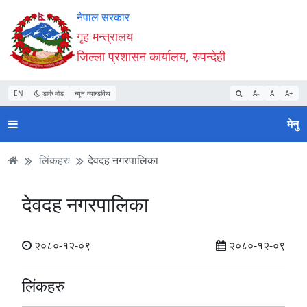
Accessibility
मुख्य
मुख्य
वेबसाइट
नेपाल सरकार
Mode
सामाग्री
नेभिगेसन
खोजमा
गृह मन्त्रालय
सुरु
पढ्नुहाेस्
पढ्नुहाेस्
जानुहोस्
जिल्ला प्रशासन कार्यालय, रुपन्देही
गर्नुहोस्
EN
डार्क मोड
न्यून व्यान्डविथ
A-
A
A+
मेनु
लिंकहरु
देवदह नगरपालिका
देवदह नगरपालिका
२०८०-१२-०९
२०८०-१२-०९
लिंकहरु