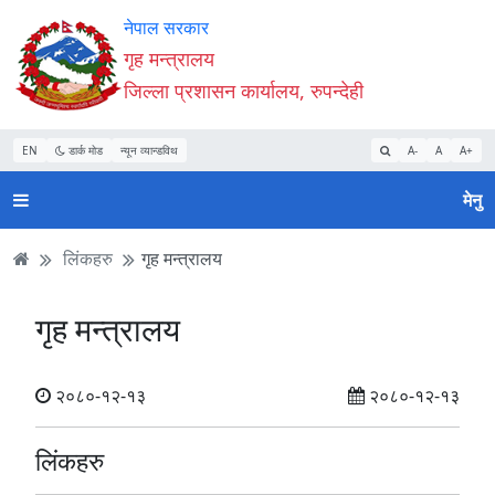
Accessibility
मुख्य
मुख्य
वेबसाइट
नेपाल सरकार
Mode
सामाग्री
नेभिगेसन
खोजमा
गृह मन्त्रालय
सुरु
पढ्नुहाेस्
पढ्नुहाेस्
जानुहोस्
जिल्ला प्रशासन कार्यालय, रुपन्देही
गर्नुहोस्
EN
डार्क मोड
न्यून व्यान्डविथ
A-
A
A+
मेनु
लिंकहरु
गृह मन्त्रालय
गृह मन्त्रालय
२०८०-१२-१३
२०८०-१२-१३
लिंकहरु