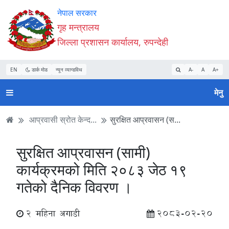
Accessibility
मुख्य
मुख्य
वेबसाइट
नेपाल सरकार
Mode
सामाग्री
नेभिगेसन
खोजमा
गृह मन्त्रालय
सुरु
पढ्नुहाेस्
पढ्नुहाेस्
जानुहोस्
जिल्ला प्रशासन कार्यालय, रुपन्देही
गर्नुहोस्
EN
डार्क मोड
न्यून व्यान्डविथ
A-
A
A+
मेनु
आप्रवासी स्रोत केन्द...
सुरक्षित आप्रवासन (स...
सुरक्षित आप्रवासन (सामी)
कार्यक्रमको मिति २०८३ जेठ १९
गतेको दैनिक विवरण ।
2 महिना अगाडी
2083-02-20