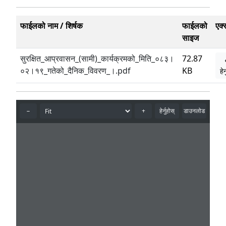
फाईलको नाम / शिर्षक
फाईलको
एक्
साइज
सुरक्षित_आप्रवासन_(सामी)_कार्यक्रमको_मिति_०८३।
72.87
०२।१९_गतेको_दैनिक_विवरण_।.pdf
KB
हेर