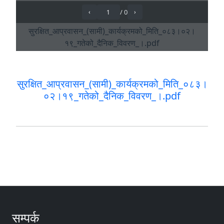
सुरक्षित_आप्रवासन_(सामी)_कार्यक्रमको_मिति_०८३।
०२।१९_गतेको_दैनिक_विवरण_।.pdf
सम्पर्क