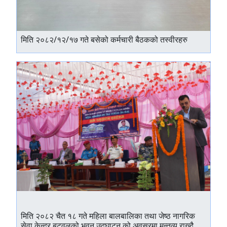
मिति २०८२/१२/१७ गते बसेको कर्मचारी बैठकको तस्वीरहरु
मिति २०८२ चैत १८ गते महिला बालबालिका तथा जेष्ठ नागरिक
सेवा केन्द्र बुटवलको भवन उद्घाटन को अवसरमा मन्तव्य राख्दै