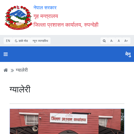
Accessibility
मुख्य
मुख्य
वेबसाइट
नेपाल सरकार
Mode
सामाग्री
नेभिगेसन
खोजमा
गृह मन्त्रालय
सुरु
पढ्नुहाेस्
पढ्नुहाेस्
जानुहोस्
जिल्ला प्रशासन कार्यालय, रुपन्देही
गर्नुहोस्
EN
डार्क मोड
न्यून व्यान्डविथ
A-
A
A+
मेनु
ग्यालेरी
ग्यालेरी