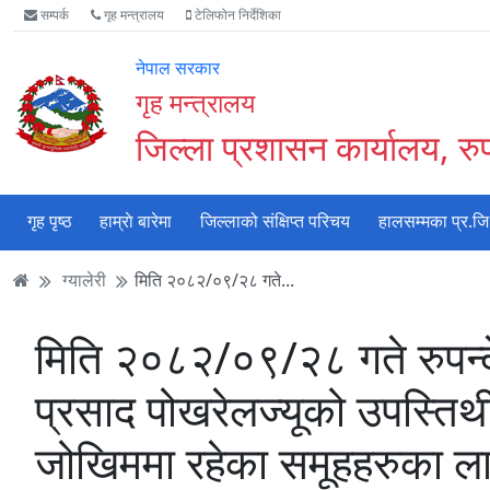
Accessibility
मुख्य
मुख्य
वेबसाइट
सम्पर्क
गृह मन्त्रालय
टेलिफोन निर्देशिका
Mode
सामाग्री
नेभिगेसन
खोजमा
सुरु
पढ्नुहाेस्
पढ्नुहाेस्
जानुहोस्
नेपाल सरकार
गर्नुहोस्
गृह मन्त्रालय
जिल्ला प्रशासन कार्यालय, रुपन
गृह पृष्ठ
हाम्राे बारेमा
जिल्लाको संक्षिप्त परिचय
हालसम्मका प्र.जि
ग्यालेरी
मिति २०८२/०९/२८ गते...
मिति २०८२/०९/२८ गते रुपन्दे
प्रसाद पोखरेलज्यूको उपस्त
जोखिममा रहेका समूहहरुका 