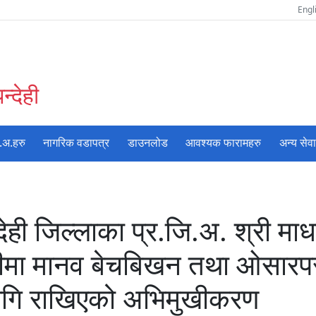
Engl
्देही
.अ.हरु
नागरिक वडापत्र
डाउनलोड
आवश्यक फारामहरु
अन्य सेव
ही जिल्लाका प्र.जि.अ. श्री मा
िथीमा मानव बेचबिखन तथा ओसार
लागि राखिएको अभिमुखीकरण