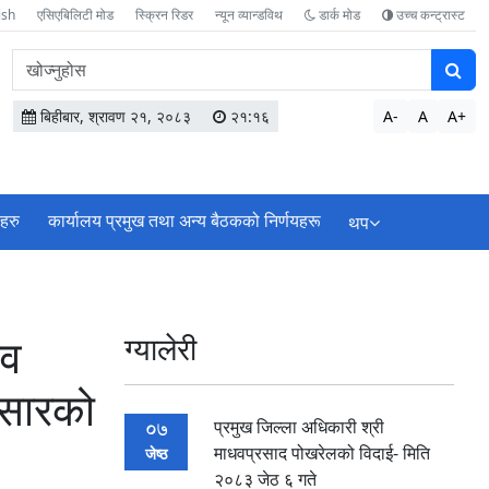
ish
एसिएबिलिटी मोड
स्क्रिन रिडर
न्यून व्यान्डविथ
डार्क मोड
उच्च कन्ट्रास्ट
वेबसाइटमा
सामग्री
खोज्नुहोस
बिहीबार, श्रावण २१, २०८३
२१:१६
A-
A
A+
ाहरु
कार्यालय प्रमुख तथा अन्य बैठकको निर्णयहरू
थप
धव
ग्यालेरी
पसारको
प्रमुख जिल्ला अधिकारी श्री
07
माधवप्रसाद पोखरेलको विदाई- मिति
जेष्ठ
२०८३ जेठ ६ गते