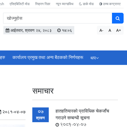
ish
एसिएबिलिटी मोड
स्क्रिन रिडर
न्यून व्यान्डविथ
डार्क मोड
उच्च कन्ट्रास्ट
वेबसाइटमा
सामग्री
खोज्नुहोस
आईतवार, श्रावण २४, २०८३
१७:०६
A-
A
A+
ाहरु
कार्यालय प्रमुख तथा अन्य बैठकको निर्णयहरू
थप
समाचार
हातहतियारको प्राविधिक चेकजाँच
07
२०८१-०४-०७
गराउने सम्बन्धी सूचना
श्रवण
2081-04-07