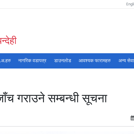
Engl
्देही
.अ.हरु
नागरिक वडापत्र
डाउनलोड
आवश्यक फारामहरु
अन्य सेव
ँच गराउने सम्बन्धी सूचना