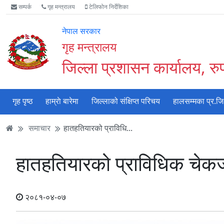
Accessibility
मुख्य
मुख्य
वेबसाइट
सम्पर्क
गृह मन्त्रालय
टेलिफोन निर्देशिका
Mode
सामाग्री
नेभिगेसन
खोजमा
सुरु
पढ्नुहाेस्
पढ्नुहाेस्
जानुहोस्
नेपाल सरकार
गर्नुहोस्
गृह मन्त्रालय
जिल्ला प्रशासन कार्यालय, रुपन
गृह पृष्ठ
हाम्राे बारेमा
जिल्लाको संक्षिप्त परिचय
हालसम्मका प्र.जि
समाचार
हातहतियारको प्राविधि...
हातहतियारको प्राविधिक चेकजा
२०८१-०४-०७