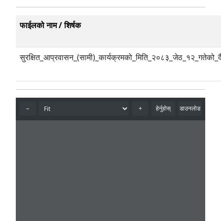
फाईलको नाम / शिर्षक
सुरक्षित_आप्रवासन_(सामी)_कार्यक्रमको_मिति_२०८३_जेठ_१२_गतेको