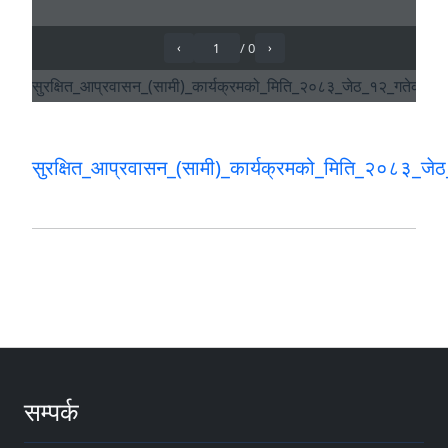
सुरक्षित_आप्रवासन_(सामी)_कार्यक्रमको_मिति_२०८३_ज
सम्पर्क