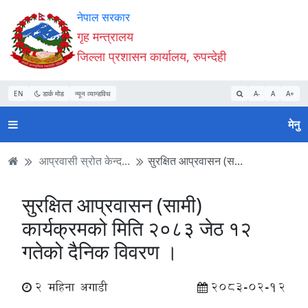
Accessibility
मुख्य
मुख्य
वेबसाइट
नेपाल सरकार
Mode
सामाग्री
नेभिगेसन
खोजमा
गृह मन्त्रालय
सुरु
पढ्नुहाेस्
पढ्नुहाेस्
जानुहोस्
जिल्ला प्रशासन कार्यालय, रुपन्देही
गर्नुहोस्
EN
डार्क मोड
न्यून व्यान्डविथ
A-
A
A+
मेनु
आप्रवासी स्रोत केन्द...
सुरक्षित आप्रवासन (स...
सुरक्षित आप्रवासन (सामी)
कार्यक्रमको मिति २०८३ जेठ १२
गतेको दैनिक विवरण ।
2 महिना अगाडी
2083-02-12