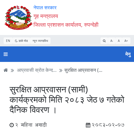
Accessibility
मुख्य
मुख्य
वेबसाइट
नेपाल सरकार
Mode
सामाग्री
नेभिगेसन
खोजमा
गृह मन्त्रालय
सुरु
पढ्नुहाेस्
पढ्नुहाेस्
जानुहोस्
जिल्ला प्रशासन कार्यालय, रुपन्देही
गर्नुहोस्
EN
डार्क मोड
न्यून व्यान्डविथ
A-
A
A+
मेनु
आप्रवासी स्रोत केन्द...
सुरक्षित आप्रवासन (...
सुरक्षित आप्रवासन (सामी)
कार्यक्रमको मिति २०८३ जेठ ७ गतेको
दैनिक विवरण ।
2 महिना अगाडी
2083-02-07