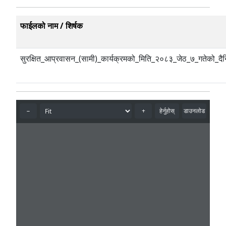
फाईलको नाम / शिर्षक
सुरक्षित_आप्रवासन_(सामी)_कार्यक्रमको_मिति_२०८३_जेठ_७_गतेको_