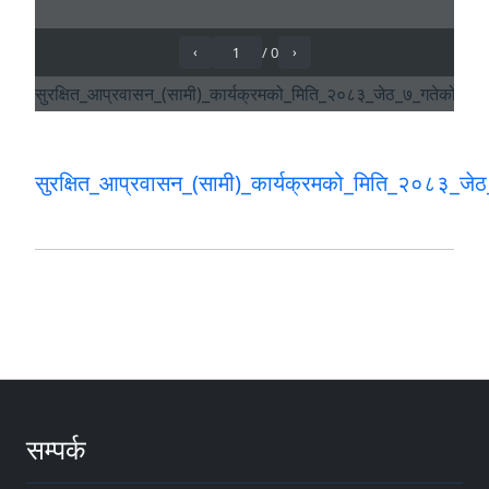
सुरक्षित_आप्रवासन_(सामी)_कार्यक्रमको_मिति_२०८३_ज
सम्पर्क