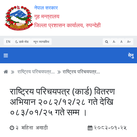
Accessibility
मुख्य
मुख्य
वेबसाइट
नेपाल सरकार
Mode
सामाग्री
नेभिगेसन
खोजमा
गृह मन्त्रालय
सुरु
पढ्नुहाेस्
पढ्नुहाेस्
जानुहोस्
जिल्ला प्रशासन कार्यालय, रुपन्देही
गर्नुहोस्
EN
डार्क मोड
न्यून व्यान्डविथ
A-
A
A+
मेनु
राष्ट्रिय परिचयपत्र...
राष्ट्रिय परिचयपत्र...
राष्ट्रिय परिचयपत्र (कार्ड) वितरण
अभियान २०८२/१२/२८ गते देखि
०८३/०१/२५ गते सम्म ।
3 महिना अगाडी
2083-01-25