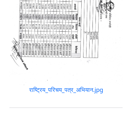
राष्ट्रिय_परिचय_पत्र_अभियान.jpg