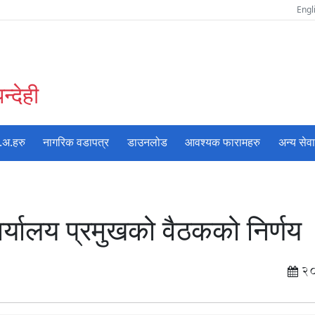
Engl
्देही
.अ.हरु
नागरिक वडापत्र
डाउनलोड
आवश्यक फारामहरु
अन्य सेव
्यालय प्रमुखको वैठकको निर्णय
2