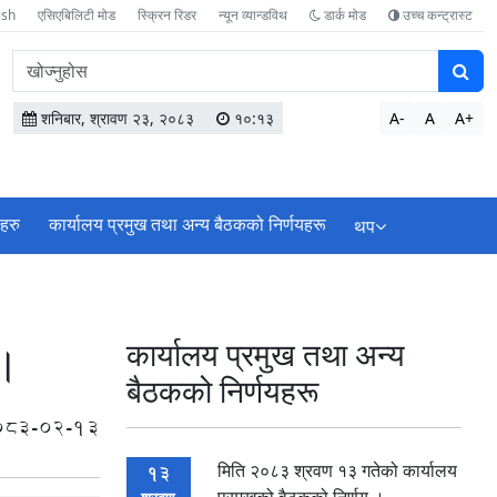
ish
एसिएबिलिटी मोड
स्क्रिन रिडर
न्यून व्यान्डविथ
डार्क मोड
उच्च कन्ट्रास्ट
वेबसाइटमा
सामग्री
खोज्नुहोस
शनिबार, श्रावण २३, २०८३
१०:१३
A-
A
A+
ाहरु
कार्यालय प्रमुख तथा अन्य बैठकको निर्णयहरू
थप
 ।
कार्यालय प्रमुख तथा अन्य
बैठकको निर्णयहरू
083-02-13
मिति २०८३ श्रवण १३ गतेको कार्यालय
13