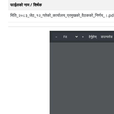
फाईलको नाम / शिर्षक
मिति_२०८३_जेठ_१२_गतेको_कार्यालय_प्रमुखको_वैठकको_निर्णय_।.pd