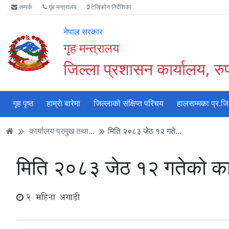
Accessibility
मुख्य
मुख्य
वेबसाइट
सम्पर्क
गृह मन्त्रालय
टेलिफोन निर्देशिका
Mode
सामाग्री
नेभिगेसन
खोजमा
सुरु
पढ्नुहाेस्
पढ्नुहाेस्
जानुहोस्
नेपाल सरकार
गर्नुहोस्
गृह मन्त्रालय
जिल्ला प्रशासन कार्यालय, रुपन
गृह पृष्ठ
हाम्राे बारेमा
जिल्लाको संक्षिप्त परिचय
हालसम्मका प्र.जि
कार्यालय प्रमुख तथा...
मिति २०८३ जेठ १२ गते...
मिति २०८३ जेठ १२ गतेको कार
2 महिना अगाडी