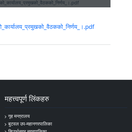
_कार्यालय_प्रमुखको_वैठकको_निर्णय_।.pdf
महत्त्वपूर्ण लिंकहरु
गृह मन्त्रालय
बुटवल उप-महानगरपालिका
सिद्धर्थनगर नगरपालिका