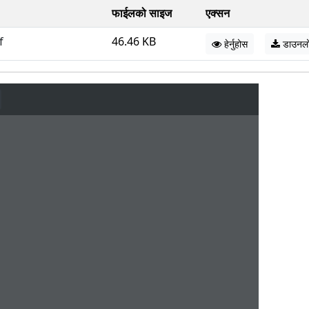
फाईलको साइज
एक्सन
f
46.46 KB
हेर्नुहोस
डाउनल