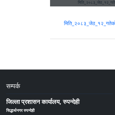
मिति_२०८३_जेठ_१२_गतेको
सम्पर्क
जिल्ला प्रशासन कार्यालय, रुपन्देही
सिद्धार्थनगर रुपन्देही