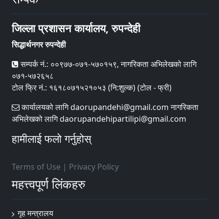
जिल्ला प्रशासन कार्यालय, रुपन्देही
सिद्धार्थनगर रुपन्देही
सम्पर्क नं.: ००९७७-०७१-५७०१५९, नागरिकता अभिलेखको लागि
०७१-५७२६५८
टोल फ्रि नं.: १६१८०७१५२१०५३ (नि:शुल्क) (टोल - फ्री)
कार्यालयको लागि daorupandehi@gmail.com नागरिकता
अभिलेखको लागि daorupandehipartilipi@gmail.com
हामीलाई फलो गर्नुहोस्
Terms of Use
|
Privacy Policy
महत्त्वपूर्ण लिंकहरु
गृह मन्त्रालय