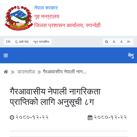
Accessibility
मुख्य
मुख्य
वेबसाइट
नेपाल सरकार
Mode
सामाग्री
नेभिगेसन
खोजमा
गृह मन्त्रालय
सुरु
पढ्नुहाेस्
पढ्नुहाेस्
जानुहोस्
जिल्ला प्रशासन कार्यालय, रुपन्देही
गर्नुहोस्
EN
डार्क मोड
न्यून व्यान्डविथ
A-
A
A+
मेनु
डाउनलोड
गैरआवासीय नेपाली नाग...
गैरआवासीय नेपाली नागरिकता
प्राप्तिको लागि अनुसूची ८ग
2080-12-22
2080-12-22