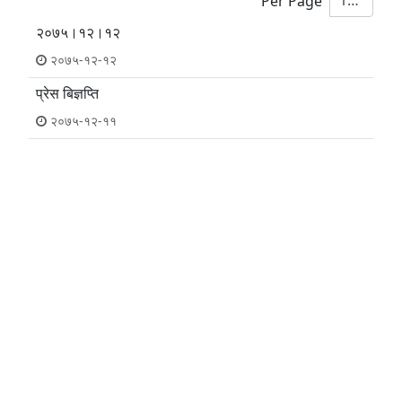
10
Per Page
२०७५।१२।१२
२०७५-१२-१२
प्रेस बिज्ञप्ति
२०७५-१२-११