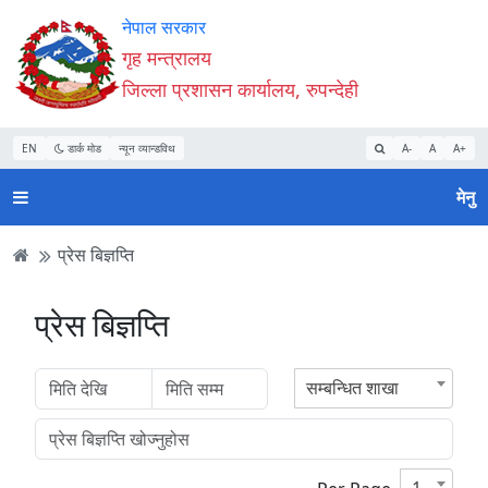
Accessibility
मुख्य
मुख्य
वेबसाइट
नेपाल सरकार
Mode
सामाग्री
नेभिगेसन
खोजमा
गृह मन्त्रालय
सुरु
पढ्नुहाेस्
पढ्नुहाेस्
जानुहोस्
जिल्ला प्रशासन कार्यालय, रुपन्देही
गर्नुहोस्
EN
डार्क मोड
न्यून व्यान्डविथ
A-
A
A+
मेनु
प्रेस बिज्ञप्ति
प्रेस बिज्ञप्ति
सम्बन्धित शाखा