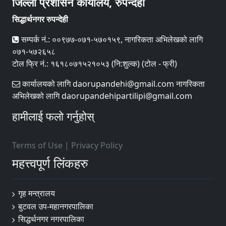
जिल्ला प्रशासन कार्यालय, रुपन्देही
सिद्धार्थनगर रुपन्देही
सम्पर्क नं.: ००९७७-०७१-५७०१५९, नागरिकता अभिलेखको लागि
०७१-५७२६५८
टोल फ्रि नं.: १६१८०७१५२१०५३ (नि:शुल्क) (टोल - फ्री)
कार्यालयको लागि daorupandehi@gmail.com नागरिकता
अभिलेखको लागि daorupandehipartilipi@gmail.com
हामीलाई फलो गर्नुहोस्
Terms of Use
|
Privacy Policy
महत्त्वपूर्ण लिंकहरु
गृह मन्त्रालय
बुटवल उप-महानगरपालिका
सिद्धर्थनगर नगरपालिका