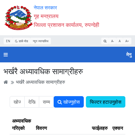
Accessibility
मुख्य
मुख्य
वेबसाइट
नेपाल सरकार
Mode
सामाग्री
नेभिगेसन
खोजमा
गृह मन्त्रालय
सुरु
पढ्नुहाेस्
पढ्नुहाेस्
जानुहोस्
जिल्ला प्रशासन कार्यालय, रुपन्देही
गर्नुहोस्
EN
डार्क मोड
न्यून व्यान्डविथ
A-
A
A+
मेनु
भर्खरै अध्यावधिक सामाग्रीहरु
भर्खरै अध्यावधिक सामाग्रीहरु
खोज्नुहोस
फिल्टर हटाउनुहोस
अध्यावधिक
गरिएको
विवरण
फाईलहरु
एक्सन