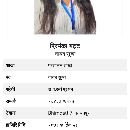
प्रि‌यंका भट्ट
नायब सुब्बा
शाखा
प्रशासन शाखा
पद
नायब सुब्बा
श्रेणी
रा.प.अनं प्रथम
सम्पर्क
९८४८७२६११२
ठेगाना
Bhimdatt 7, कन्चनपुर
हाजिरि मिति
२०७९ कार्तिक २८