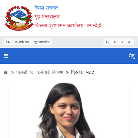
Accessibility
मुख्य
मुख्य
वेबसाइट
नेपाल सरकार
Mode
सामाग्री
नेभिगेसन
खोजमा
गृह मन्त्रालय
सुरु
पढ्नुहाेस्
पढ्नुहाेस्
जानुहोस्
जिल्ला प्रशासन कार्यालय, रुपन्देही
गर्नुहोस्
EN
डार्क मोड
न्यून व्यान्डविथ
A-
A
A+
मेनु
पछाडी
कर्मचारी विवरण
प्रि‌यंका भट्ट