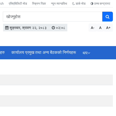
ish
एसिएबिलिटी मोड
स्क्रिन रिडर
न्यून व्यान्डविथ
डार्क मोड
उच्च कन्ट्रास्ट
वेबसाइटमा
सामग्री
खोज्नुहोस
शुक्रबार, श्रावण २२, २०८३
०२:०८
A-
A
A+
ाहरु
कार्यालय प्रमुख तथा अन्य बैठकको निर्णयहरू
थप