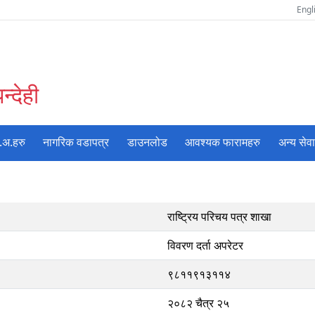
Engl
्देही
.अ.हरु
नागरिक वडापत्र
डाउनलोड
आवश्यक फारामहरु
अन्य सेव
राष्ट्रिय परिचय पत्र शाखा
विवरण दर्ता अपरेटर
९८११९१३११४
२०८२ चैत्र २५