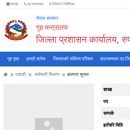
Accessibility
मुख्य
मुख्य
वेबसाइट
सम्पर्क
गृह मन्त्रालय
टेलिफोन निर्देशिका
Mode
सामाग्री
नेभिगेसन
खोजमा
सुरु
पढ्नुहाेस्
पढ्नुहाेस्
जानुहोस्
नेपाल सरकार
गर्नुहोस्
गृह मन्त्रालय
जिल्ला प्रशासन कार्यालय, रुपन
गृह पृष्ठ
हाम्राे बारेमा
जिल्लाको संक्षिप्त परिचय
हालसम्मका प्र.जि
पछाडी
कर्मचारी विवरण
कल्पना सुनार
शाखा
पद
सम्पर्क
हाजिरि मिति