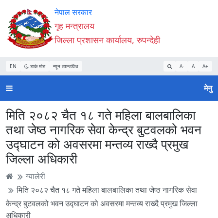
Accessibility
मुख्य
मुख्य
वेबसाइट
नेपाल सरकार
Mode
सामाग्री
नेभिगेसन
खोजमा
गृह मन्त्रालय
सुरु
पढ्नुहाेस्
पढ्नुहाेस्
जानुहोस्
जिल्ला प्रशासन कार्यालय, रुपन्देही
गर्नुहोस्
EN
डार्क मोड
न्यून व्यान्डविथ
A-
A
A+
मेनु
मिति २०८२ चैत १८ गते महिला बालबालिका
तथा जेष्ठ नागरिक सेवा केन्द्र बुटवलको भवन
उद्घाटन को अवसरमा मन्तव्य राख्दै प्रमुख
जिल्ला अधिकारी
ग्यालेरी
मिति २०८२ चैत १८ गते महिला बालबालिका तथा जेष्ठ नागरिक सेवा
केन्द्र बुटवलको भवन उद्घाटन को अवसरमा मन्तव्य राख्दै प्रमुख जिल्ला
अधिकारी